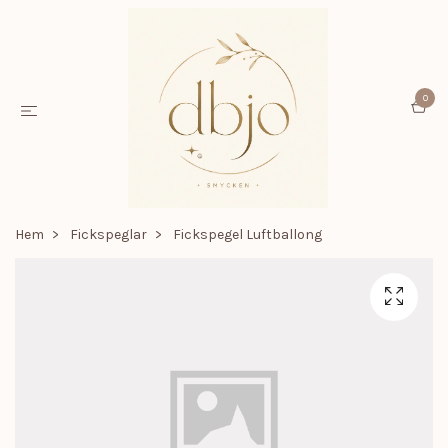
0
Hem
Fickspeglar
Fickspegel Luftballong