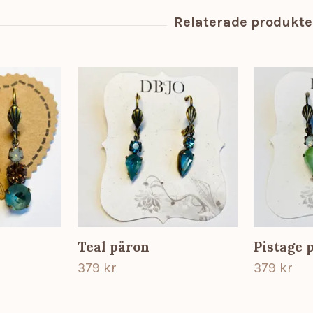
Teal päron
Pistage 
379 kr
379 kr