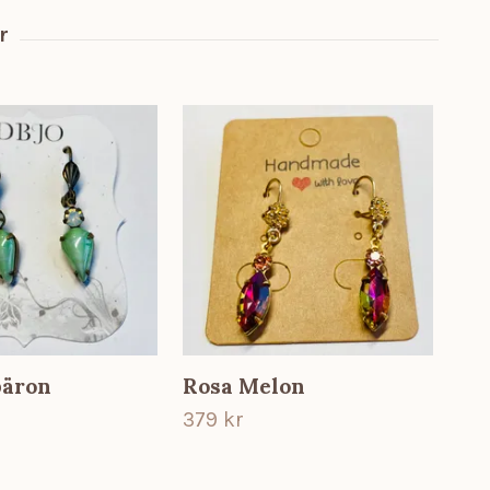
päron
Rosa Melon
Ro
379 kr
379