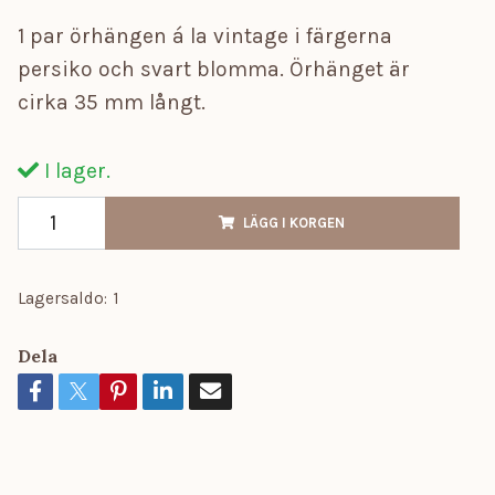
1 par örhängen á la vintage i färgerna
persiko och svart blomma. Örhänget är
cirka 35 mm långt.
I lager.
LÄGG I KORGEN
Lagersaldo:
1
Dela