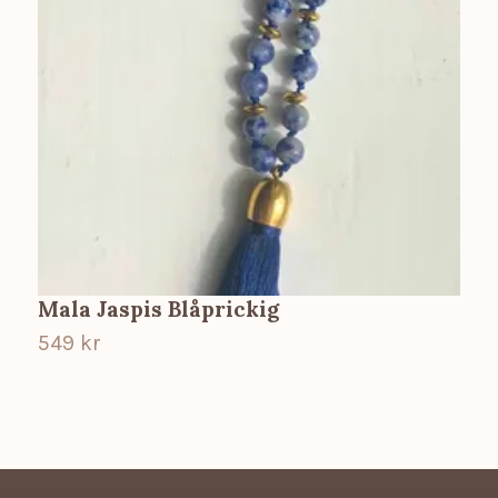
Mala Jaspis Blåprickig
M
549 kr
5