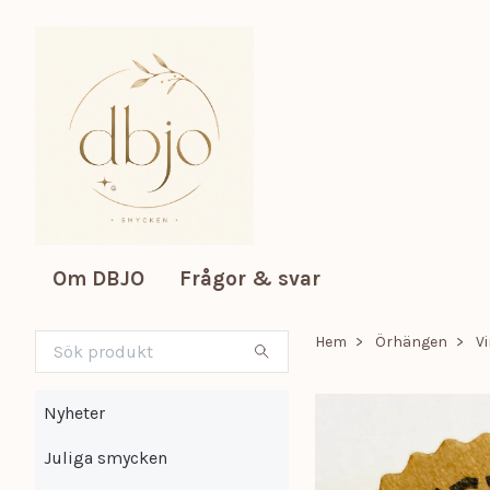
Om DBJO
Frågor & svar
Hem
Örhängen
V
Nyheter
Juliga smycken