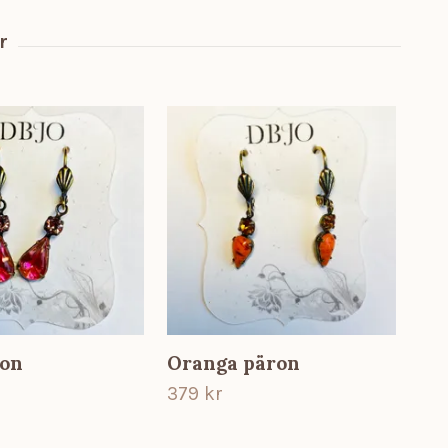
ron
Oranga päron
Blå
379 kr
379