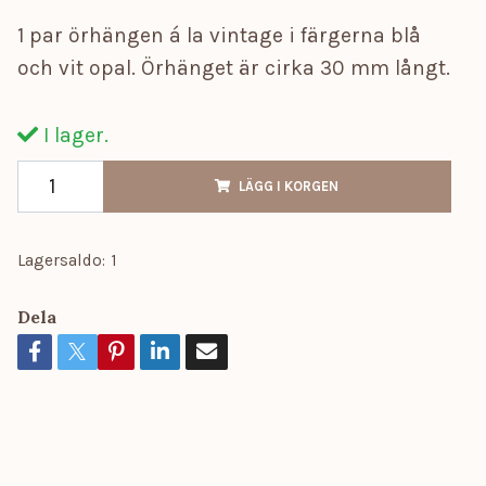
1 par örhängen á la vintage i färgerna blå
och vit opal. Örhänget är cirka 30 mm långt.
I lager.
LÄGG I KORGEN
Lagersaldo:
1
Dela